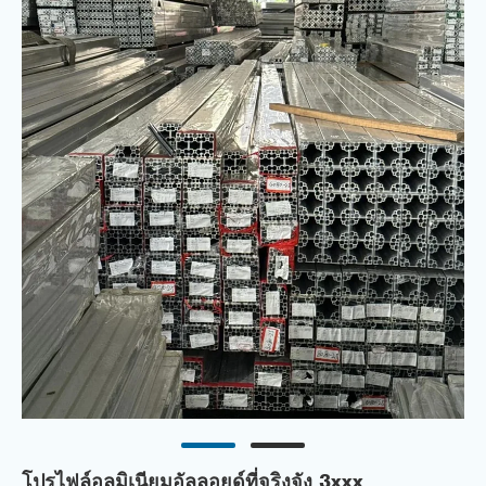
โปรไฟล์อลูมิเนียมอัลลอยด์ที่จริงจัง 3xxx