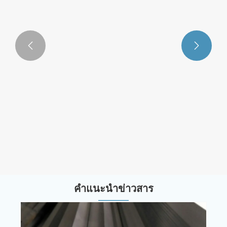


โปรไฟล์อลูมิเนียมอัลลอยด์ที่จริงจัง 7xxx
ดูเพิ่มเติม >>
คำแนะนำข่าวสาร